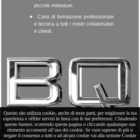
piccole metrature.
Corsi di formazione professionale
e tecnica a tutti i nostri collaboratori
e clienti.
Questo sito utilizza cookie, anche di terze parti, per migliorare la tua
esperienza e offrire servizi in linea con le tue preferenze. Chiudendo
questo banner, scorrendo questa pagina o cliccando qualunque suo
elemento acconsenti all’uso dei cookie. Se vuoi saperne di più o
negare il consenso a tutti o ad alcuni cookie vai alla sezione Cookie
BEQUIET & c. s.a.s. - Via Scaglia Est 17/A - 13° Piano - 41126 Modena -